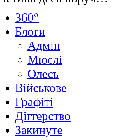
360°
Блоги
Адмін
Мюслі
Олесь
Військове
Графіті
Діггерство
Закинуте