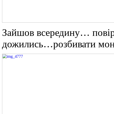
Зайшов всередину… повір
дожились…розбивати мон